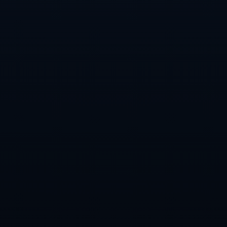
首发不仅意味着爵士将彻底押注
联系世界杯决赛
Contact
世界杯决赛
地址：上海市市辖区杨浦区大桥街道
传真：028-6643830
电话：028-6643830
手机：18634695448
邮箱：admin@zhxn-sjb.com
标题*
姓名*
电话*