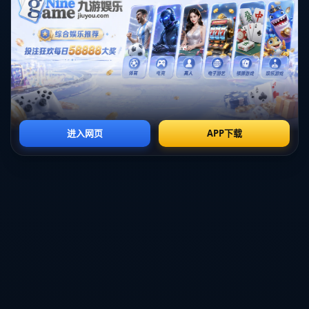
世界杯决赛
提供在线教育与学习资源，涵盖学术课程、编程技能、语言学
习等多领域内容。通过灵活的在线平台和丰富的学习资源，帮
助学生提高学习成绩，提升职业技能，为个人职业发展和学术
成就提供有力支持。
查看更多 |
新闻中心