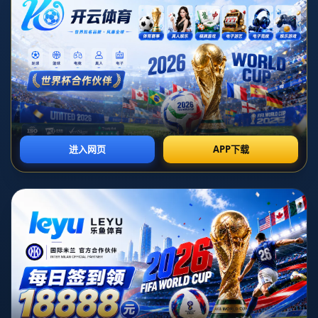
2026世界杯比分：亚洲球队精彩进球比分
2026世界杯下注合法途径有哪些
2026世界杯竞猜：如何预测淘汰赛对阵