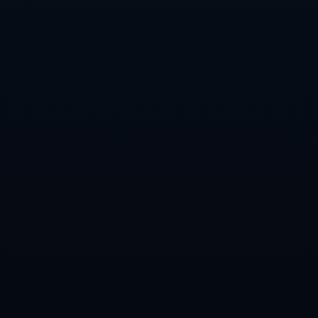
券，不仅考验球员
联系世界杯决赛
Contact
世界杯决赛
地址：上海市市辖区杨浦区大桥街道
传真：028-6643830
电话：028-6643830
手机：18634695448
邮箱：admin@zhxn-sjb.com
标题*
姓名*
电话*