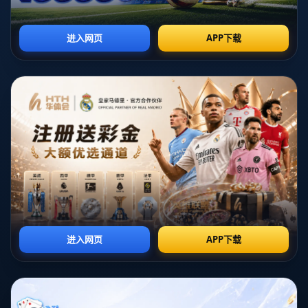
世界杯外围买球：小白必看技巧攻略
关于我们