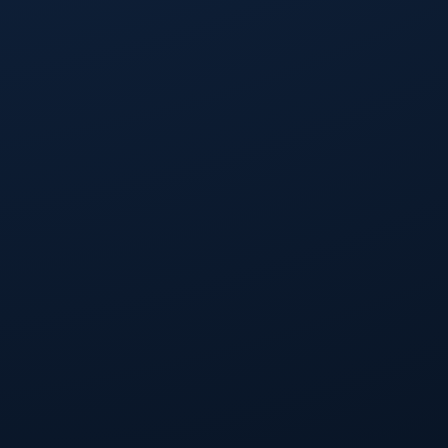
他们通过快速的边路推进与中路的纵深跑动多次冲击巴黎
打出高质量反击。一次右路凌空传中制造混乱，皮球经过
，1比1，客队用效率还以颜色，也宣告这绝不会是一场
时间内几乎形同虚设，每一次抢断都可能转化为一次直接
球后连过两人，吸引防守后分球到右路，阿什拉夫高速插
这粒精心组织又极具速度感的进球，几乎将巴黎“以攻代