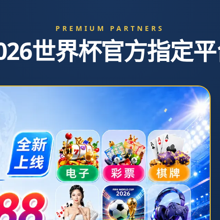
网站首页
关于我们