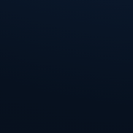
但热刺
穿透巴
场攻防
上半场
道精妙
迷而言
板上的
易边再
确保了
性的内
要比赛
面对两
将比分
被无限