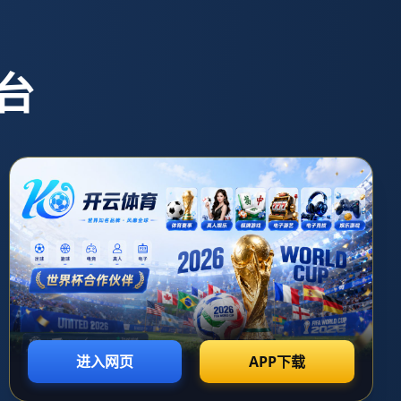
产品中心
新闻动态
联系世界杯决赛