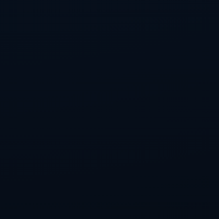
黎给出了自己的答案。随着比赛时间的流逝，热刺为追求
+ 快速反击”的模式，利用姆巴佩的速度和边路的宽度，
防线，替补登场的前锋在面对门将时没有浪费机会，将比
高度契合。巴黎在这场比赛中展现出他们向来引以为豪的
前场多点支援让热刺的防线几乎无暇喘息。巴黎的问题同
对像热刺这样反击能力极强的对手，任何疏忽都可能瞬间
证明了球队在反击效率和抓机会能力上的水准，凯恩与孙
高节奏环境下的稳定性不足，中后场在连续应付巴黎多点
场组合创造了太多空间。