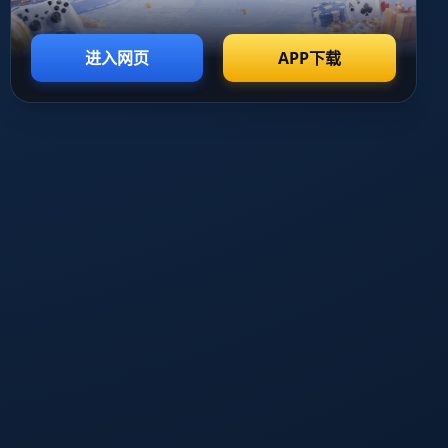
-3战胜热刺！
数： 次
返回列表
势足球几乎被演绎到极致的对攻大战中，巴黎圣日耳曼凭
不想防守”的进球大战中笑到了最后。这不仅是一场比分
的，是欢呼、是掌声，也是积分榜上的稳步前进。
提速，中前场连续的短传渗透与无球穿插，让热刺的防线
成功，维蒂尼亚机敏地送出直塞，姆巴佩前插形成单刀，
黎高位压迫战术的最好回报，也是整场进球大战的序曲。