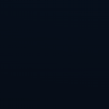
在这样
扳平比分
频频打
分锁定
终场哨
攻击天
样明显
被惩罚
从热刺
兴慜的
进攻时