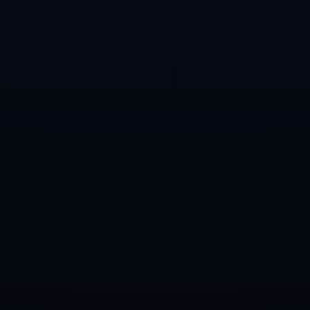
世界杯决赛
地址：上海市市辖区杨浦区大桥街道
传真：028-6643830
电话：028-6643830
手机：18634695448
邮箱：admin@zhxn-sjb.com
标题*
姓名*
电话*
邮箱*
内容*