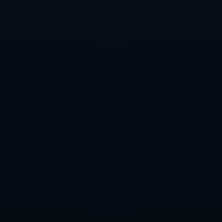
这些故事会在接下来的赛程中不断延伸。也许某个夜晚，雷霆会在
类似的局面下完成复仇，稳稳守住领先；也许马刺会在年轻核心成
长后，用更成熟的表现回击一场惨败；而独行侠与灰熊，也必须持
续用胜利来证明，经验与体系的价值在这个以天赋为声量标签的时
代依然不可忽视。正是这种交织着冲击与调整、爆发与反思的过
程，让每一个普通的常规赛夜晚，都有机会成为赛季故事线上的关
键注脚。
上一篇：
布朗狂砍44分凯尔特人横扫步行者 尼克斯大胜魔术豪取
6连胜
下一篇：
深度｜从多特蒙德走出的球员分档一览
联系世界杯决赛
Contact
世界杯决赛
地址：上海市市辖区杨浦区大桥街道