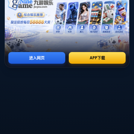
对手，他们原本习惯的“流畅感”被频繁打断，决策层级上的不成熟就
被放大出来。例如在比分紧咬的阶段，出现了多次仓促三分、勉强
一打一的选择，这与他们在连胜时那种耐心寻找最优空位的打法形
成鲜明对比。
这场败仗某种意义上像是一堂高级课程。它提醒雷霆：想在西部真
正站稳脚跟，光有年轻和天赋远远不够，如何在被压制节奏、被对
手针对调整的情况下保持冷静，是成长为真正强队的必经之路。而
欧文用一场25分的表现，给他们上了一堂“经验与细节”的现实体检
课。
灰熊大胜马刺 重建节奏中的团队回归
相比独行侠与雷霆的“节奏博弈”，灰熊与马刺这场更像是两支在重建
道路上处于不同阶段球队的对照。灰熊大胜马刺，表面看是一场分
差明显的比赛，背后却藏着灰熊逐渐找回团队认同感的迹象。
在近几个赛季，灰熊从“黑马”变成季后赛常客，再经历伤病和阵容波
动，球队气质曾一度摇摆不定。这场面对马刺的比赛中，灰熊并没
有只靠某一位球星的个人爆发，而是在整体层面上打出了久违的层
次感：外线防守端不断施压，限制马刺年轻后场的持球空间；进攻
端则通过高位策应和底角空切不断制造错位机会。你可以看到球不
断在外线与高位间转移，找到的是最舒服的出手机会，而不是某个
人盲目单打。
马刺这边拥有极具天赋的内线和一群风格各异的年轻球员，但在成
熟度和执行力上，明显难以和灰熊抗衡。比赛进入第三节后段，灰
熊利用一波高强度防守带来的快攻反击，彻底打穿了马刺的士气。