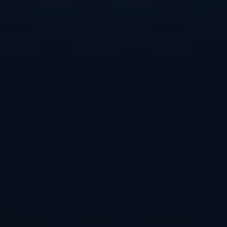
这种“由防生攻”的熟悉灰熊风格再度回归，是比分拉开的重要原因，
也是球队重建过程中非常重要的信号——他们不再只是等待核心个
人状态回归，而是在通过整体体系重新建立自信。
从独行侠到灰熊 西部竞争的多重样态
如果把这两场比赛并列来看，会发现一个有趣的对比：独行侠依靠
的是明星球员在关键时刻的处理能力，而灰熊则通过整体防守和团
队执行赢下比赛。两个截然不同的路径，却共同反映出一个事实
——在如今的西部，没有单一的成功模板，只有是否为自己的阵容
找到最合适的赢球方式。
独行侠有东契奇和欧文这种级别的持球核心，战术重心自然会围绕
顶级挡拆和单打创造出来的空间展开；灰熊则更像是一支依靠体系
“养人”的球队，他们希望通过高对抗、高轮转的防守建立起比赛基
调，再用多人得分分摊压力。雷霆和马刺则代表的是另一种形态：
他们天赋在线，但还处在从“好看”到“好用”再到“好赢球”的过渡阶
段。这种多样性，让西部竞争变得更为复杂，也更具观赏性。