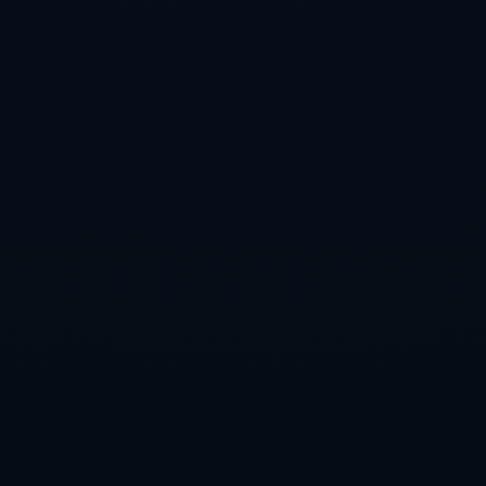
结合整体赛程结构
2026世界杯投注
在不同轮次的重点也应有所区别
首轮更适合谨慎布局以小额试探为主此时信息不充分冷门概率高适
合通过组合投注或保守盘口控制风险第二轮信息大幅增加可以开始
有选择地中等力度介入关注那些数据表现良好但首轮结果不佳的队
伍最后一轮则完全受制于积分形势有的球队为争头名必须全力进攻