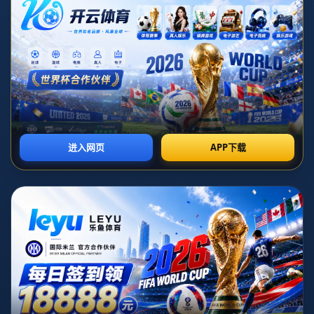
随着赛制扩军与赛程拉长即将落地
2026世界杯
被视作一次结构性变
革不论是普通球迷还是资深玩家都在寻找一个更体系化的视角去理