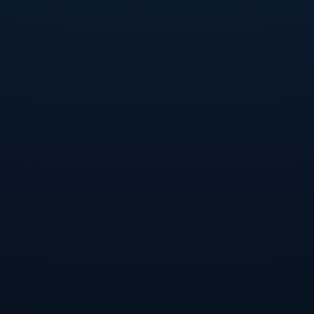
弱旅云集的小组 小球和特殊市场的机会
有些小组整体进攻能力有限更多依靠防守与反击在这种分组里大比
分其实并不常见但由于公众普遍对“世界杯大赛必然进球多”有固有印
象大小球盘口往往会被压得略高例如开出25或275球的基准线而两支
球队实际场均射门次数和进攻效率都偏低在此背景下
小球投注
自然
具备长期价值此外可以关注
零封对手 两队均有进球等特殊市场
在防
守型球队密集的小组中0比0或1比0这种比分并不罕见而一旦你能通