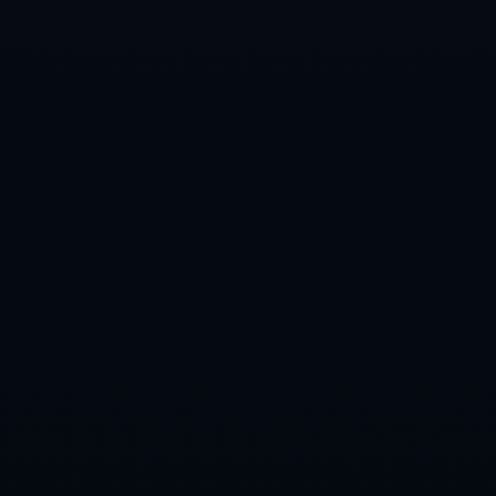
Contact
世界杯决赛
地址：上海市市辖区杨浦区大桥街道
传真：028-6643830
电话：028-6643830
手机：18634695448
邮箱：admin@zhxn-sjb.com
标题*
姓名*
电话*
邮箱*
内容*