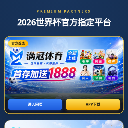
新闻中心
中国体育彩票2026世界杯：对中国足球的影响
2026-07-06T10:34:11+08:00
浏览次数： 次
返回列表
中国体育彩票助力2026世界杯与中国足球的新变量
当“2026世界杯”“中国体育彩票”和“中国足球”被放在同一个语境下
时，人们首先想到的往往是资金支持和商业赞助，但真正值得关注