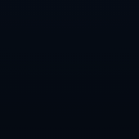
上一篇：
世界杯下注APP排行榜全面评测
下一篇：
2026世界杯投注：深度解析各组对阵形势
联系世界杯决赛
Contact
世界杯决赛
地址：上海市市辖区杨浦区大桥街道
传真：028-6643830