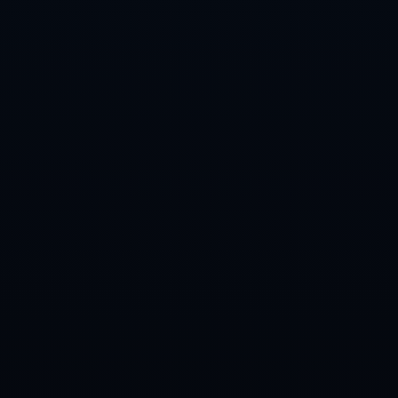
电话：028-6643830
手机：18634695448
邮箱：admin@zhxn-sjb.com
标题*
姓名*
电话*
邮箱*
内容*