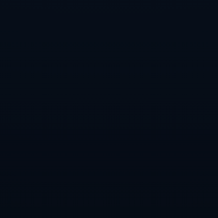
中的思考 中国体育彩票2026世界杯时代的机遇与约束
综合来看，“中国体育彩票2026世界杯 对中国足球的影响”更多体现
在结构和治理层面，而不是单次赛事成绩的好坏。它提供了前所未
有的资金和关注度，也伴随着对规范运营、理性博彩和科学规划的
更高要求。真正决定中国足球能否借此完成“软着陆并逐步起飞”的，
并不是世界杯年销量的曲线有多漂亮，而是这些资源是否最终落在
基层球场、青训教练、女足发展以及职业联赛治理的细枝末节上。
如果能在这一周期里把“全民参与 中国体育彩票 公益足球 世界杯热
度”串联成一条清晰的价值链，那么2026世界杯或许不会只是一个四
年一度的记忆节点，而会成为中国足球迈向更理性、更成熟阶段的
重要起点。