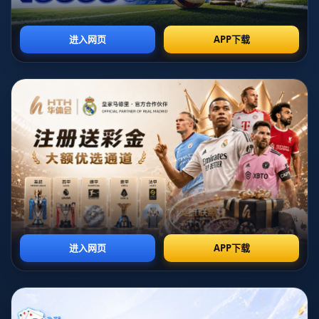
手段的成熟，使得购彩过程更加便捷合规；年轻群体对“参与感”和
“互动感”的需求更强，更愿意通过竞彩类产品参与到世界杯讨论中。
值得注意的是，大量新增购彩行为背后，是可观的体彩公益金增
量，这些资金按规定用于包括群众体育、竞技体育在内的多个领
域，其中自然也包含对中国足球的支持。这种以市场化方式“聚拢社
会资源、反哺体育事业”的模式，正是“中国体育彩票2026世界杯”组
合所释放的结构性红利。
对中国足球的直接资金影响与结构挑战
从资金层面看，随着2026世界杯带动销量增长，中国体育彩票为足
球项目导入的可支配资源有望增加，这会对国家队备战、职业联赛
运营以及青少年足球培训产生多重影响。其一，部分公益金可以用
于优化国家队训练营、引进高水平教练和数据分析团队，为冲击世
界杯资格提供更科学的保障；其二，联赛层面通过与体彩深度合
作，可以设计更丰富的互动活动，如中超比赛与竞彩宣传的联动、
球票与体彩产品的联合营销，在增加俱乐部现金流的同时提升上座
率和关注度；其三，青训与校园足球有机会得到更加稳定的经费支
持，例如改善基层球场条件、建设区域青训中心、支持女足和偏远
地区的青少年球队等。如果资金分配过度倾斜于短期可见的职业赛
场和成人赛事，而忽视长周期回报的青训体系，就会造成“看上去很
热闹、底层却很贫瘠”的结构性不平衡，这一点是2026世界杯周期必
须谨慎避免的。
球迷文化与理性购彩意识的塑造