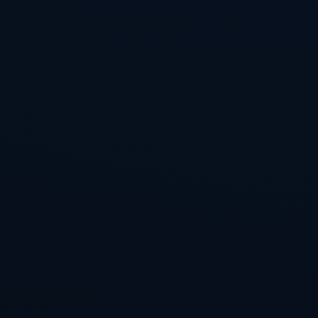
赔率的
谈到世
意味着平
平台认
利润空
价值的
常见盘
在合规
等。胜负
终只赢
五球
，
指标来
识别赔