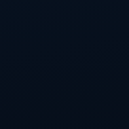
应的水位。以欧赔为例，如果某队获胜赔率为2点0，这
是，赔率背后实际上对应着一个“隐含概率” 简单理解为
点0为例，对应概率约50%。但平台会在整体赔率里加入
赔率差异，可以帮助你判断市场总体预期，并筛选出更具
比赛胜负盘 让球盘 进球数盘口 角球盘口 球员相关盘口
队实力差距而设置的“虚拟比分”，例如强队让一球，若最
合喜欢研究攻守风格的玩家，例如
大于二点五球 小于二点
数据敏感的人可以通过过往场均角球数、球员射门次数等