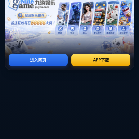
世界杯决赛
提供在线教育与学习资源，涵盖学术课程、编程技能、语言学
习等多领域内容。通过灵活的在线平台和丰富的学习资源，帮
助学生提高学习成绩，提升职业技能，为个人职业发展和学术
成就提供有力支持。
查看更多 |
新闻中心