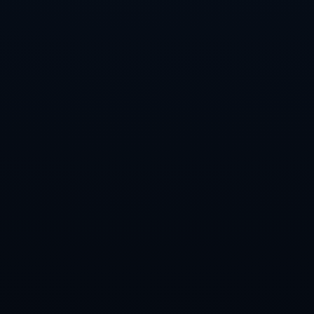
众多、规则复杂
联系世界杯决赛
Contact
世界杯决赛
地址：上海市市辖区杨浦区大桥街道
传真：028-6643830
电话：028-6643830
手机：18634695448
邮箱：admin@zhxn-sjb.com
标题*
姓名*
电话*