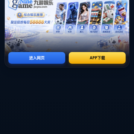
世界杯决赛
提供在线教育与学习资源，涵盖学术课程、编程技能、语言学
习等多领域内容。通过灵活的在线平台和丰富的学习资源，帮
助学生提高学习成绩，提升职业技能，为个人职业发展和学术
成就提供有力支持。
查看更多 |
新闻中心