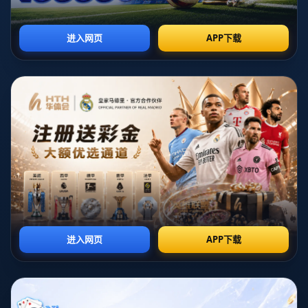
力、速度和敢于一对一挑战对手的特点，为球队在边路打开局面提
供了极大的帮助。尽管他在很多场合仍然以替补身份登场，但往往
能在下半场成为改变比赛节奏的关键棋子。此前几场欧冠小组赛
中，亚马尔已经多次在右路制造威胁，通过个人突破迫使对方防线
频频犯规，也正是在这种高对抗、高压迫的氛围中，他自己在拼抢
和回防时累计领得三张黄牌，从而触发停赛。
从技术统计的层面看，亚马尔在欧冠小组赛阶段的出场时间虽然不
算最长，但他的场均过人次数、前场一对一成功率以及在禁区附近
的触球次数，均位列队内前列。他在边路灵活内切、与中路球员的
联动，使得巴萨在阵地战中不再一味依赖传统的边路传中，而是可
以通过小范围配合与突然的个人突击撕开对手防线。亚马尔在高位
逼抢中的积极跑动，也吻合球队寻求前场压迫、防止对手从容出球
的整体思路。这种战术价值，并不能简单用进球或助攻数据呈现出
来，却是真正让主教练放心使用他的原因。
值得注意的是，亚马尔领到的黄牌，大多来自于防守与拼抢环节，
而并非情绪失控或无谓的抱怨，这在一定程度上体现了他积极投入
比赛的一面。对于一位仍在成长中的年轻球员而言，在高水平赛事
中找到“侵略性”和“理智性”的平衡，本身就是一门必修课。教练组内
部也意识到，这种成长伴随着必然的代价——在对抗更激烈的欧冠
舞台，他需要学习如何在保持压迫性的避免一些可以规避的战术犯
规，以及减少不必要的手部拉拽和身后铲抢。
从球队整体层面出发，这场因三黄累计导致的停赛，在短期内的确