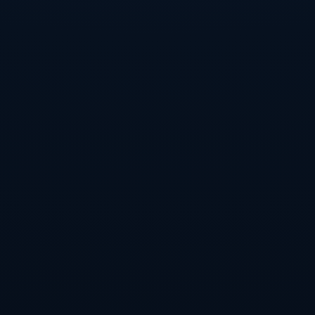
心理上的双重负荷都不容小觑。缺席一场欧冠客场比赛，虽然对他
本人而言略显遗憾，但也可以视为一种“被动轮休”，让他在训练中更
有针对性地进行调整，从战术到心态进行阶段性总结。教练组也有
机会通过视频复盘与面谈，帮助他更好地理解欧冠级别比赛中对于
防守动作尺度的把控标准，从而在未来减少类似的停赛风险。
三黄停赛的规则在欧战中并不罕见，它的设立初衷是限制球员在多
场比赛中反复进行边缘犯规或通过战术犯规不断“累积优势”，同时也
敦促球队在整体防守时更加理性和有纪律性。对于亚马尔这样一位
初登欧冠的新人来说，在短时间内吃到三张黄牌固然是个值得警醒
的信号，但也从侧面证明他在防守端的参与度远远高于人们对一名
攻击型小将的传统想象。关键在于，如何将这种积极参与转化为更