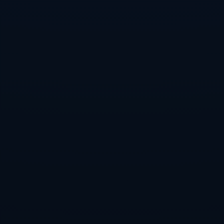
不可忽视的是，这场“梅开二度”在球队本赛季的欧冠征程中也具有现
实层面的重要意义。小组赛本就容错率极低，这场关键胜利不仅极
大提升了球队的出线概率，也在心理层面给予球队极大鼓舞。对手
在赛前的状态并不差，防线稳健，攻击端也颇有威胁，但马杜埃凯
的突然爆发，让原本胶着的局面发生倾斜。对于一支志在小组出
线、甚至希望走得更远的球队而言，拥有这样一位能在关键场次挺
身而出的球员，是极为宝贵的资产。他的爆发，也许会成为球队接
下来几轮欧冠征战中的信心源泉。
对于马杜埃凯本人而言，稳定性将是接下来外界对他关注的焦点。
欧冠赛场从不缺少“一夜成名”的故事，但真正被长期记住的名字，往
往是那些能一季又一季保持高水平发挥的球员。两球之夜已经写入
他的履历，而怎样避免昙花一现，将这样的高光表现转化为常态，
却更为关键。联赛与欧冠的双线作战将持续考验他的体能储备、心