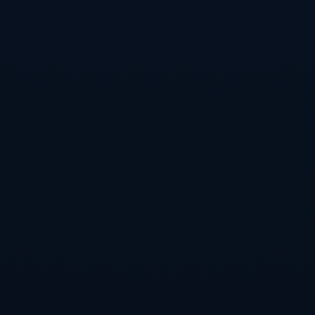
开始用跑动为队友创造机会，用牵制分担队友压力，用回撤帮忙串
联中前场——这是从“才华横溢的少年”向“可靠的关键球员”转变的必
经之路。队友们也在更信任他，愿意在关键时刻将球交给他处理，
这种信任本身就是对他表现的最高认可。