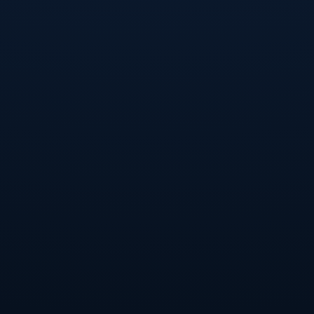
方式——两个干净利落的进球——证明他不仅能承受这样的舞台，
还能在这座舞台上主导剧情。
在赛后采访中，主教练对这名爱将给予了极高评价，称赞他“不再只
是依赖速度的边锋，而是开始懂得如何主导比赛节奏”。这种变化，
源自他在训练中的刻苦与在战术层面的不断学习。过去大家更习惯
将他与“突破”“过人”“单兵作战”这些关键词联系在一起，而如今，他