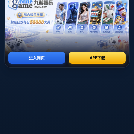
部空出了可乘之机。第70分钟左右，主队在前场展开耐心组织，边
路传切之后，中场送出一脚极具穿透力的直塞球。马杜埃凯原本站
在对方边后卫身后，看似与进攻线路有些脱节，但他突然从静止状
态启动，反越位成功前插，恰到好处地卡在中卫与边后卫之间那条
最难防守的跑道上，单刀面对门将。他没有选择大力抽射，而是冷
静推射球门近角，皮球擦柱而入，比分随之扩大。这个进球将他对
比赛节奏的掌控、对空间的理解、以及在门前处置机会的果断表现
得淋漓尽致。
两个进球之外，马杜埃凯的整体表现同样亮眼。他多次在前场一对
一过人成功，为球队创造出人数优势；他时而内切组织，回撤接
应，为队友拉开宽度；有时又干脆前移顶在对方中卫之间，扮演类
似“伪9号”的角色，使得防线很难判断他的真实站位。数据统计显
示，他全场完成多次关键传球，数次成功突破，并多次吸引多人包
夹，为另一侧的队友制造了可利用的进攻空间。即便是在球队被对
手围攻、需要全员退防的阶段，他在边路的积极回追、拼抢和对抗
同样不遗余力。这种攻守两端的全面参与，正是现代翼锋所必备的
特质，而他正在快速成长为这一角色的典范。
从更宏观的层面来看，这个“梅开二度”的夜晚，或许会成为马杜埃凯
职业轨迹中的一个转折点。此前，外界对他的评价常常带着“有天赋”
“有潜力”的前缀，但真正能在欧冠赛场站出来的年轻人，寥寥无几。
欧冠不仅是展示才华的舞台，更是考验承受压力能力的角斗场。当
聚光灯、舆论、转会传闻与高强度赛程一同压来，很多少年天才会
在这种环境下被放大缺点、渐渐迷失。而马杜埃凯这次用最直接的